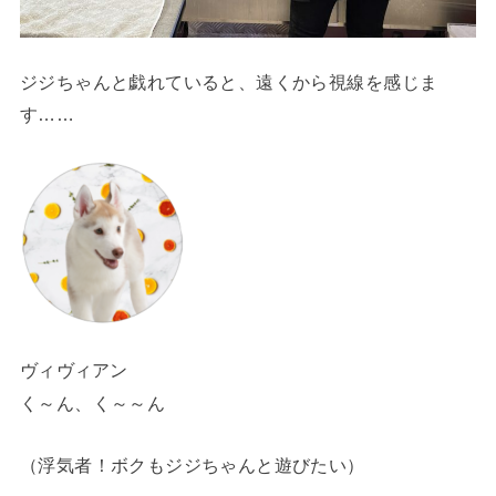
ジジちゃんと戯れていると、遠くから視線を感じま
す……
ヴィヴィアン
く～ん、く～
～
ん
（浮気者！ボクもジジちゃんと遊びたい）