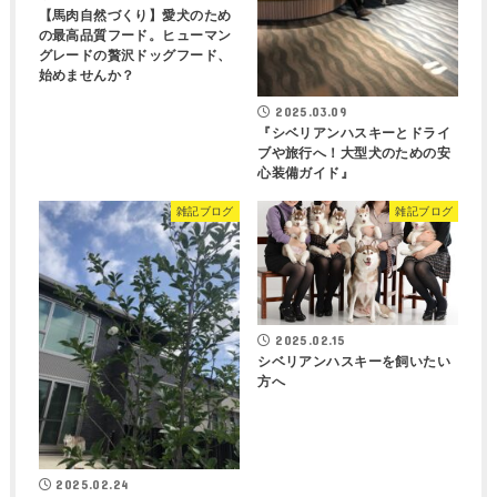
【馬肉自然づくり】愛犬のため
の最高品質フード。ヒューマン
グレードの贅沢ドッグフード、
始めませんか？
2025.03.09
『シベリアンハスキーとドライ
ブや旅行へ！大型犬のための安
心装備ガイド』
雑記ブログ
雑記ブログ
2025.02.15
シベリアンハスキーを飼いたい
方へ
2025.02.24