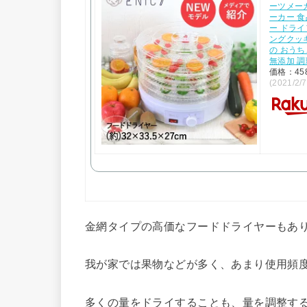
ーツメー
ーカー 食
ー ドライ
ングクッキ
の おうち
無添加 
価格：45
(2021/2
金網タイプの高価なフードドライヤーもあ
我が家では果物などが多く、あまり使用頻
多くの量をドライすることも、量を調整す