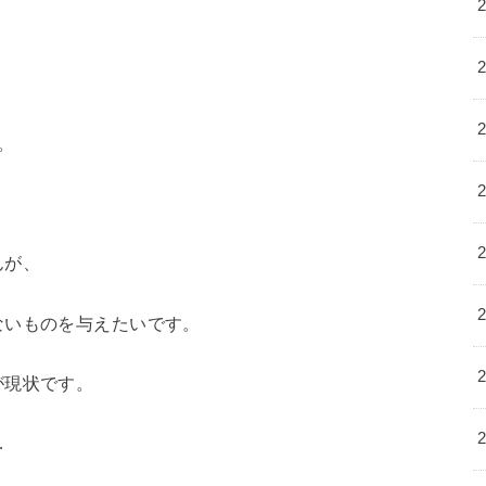
。
んが、
ないものを与えたいです。
が現状
です。
…