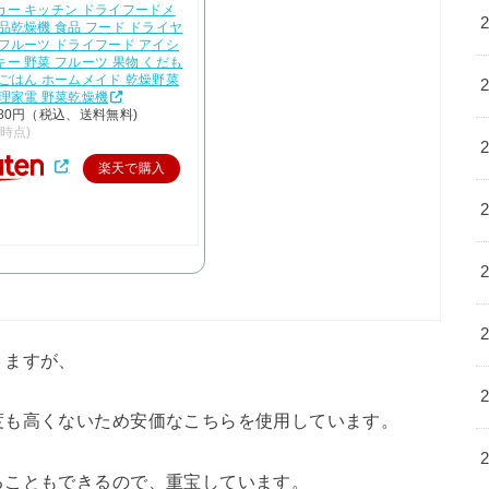
カー キッチン ドライフードメ
品乾燥機 食品 フード ドライヤ
フルーツ ドライフード アイシ
ー 野菜 フルーツ 果物 くだも
ごはん ホームメイド 乾燥野菜
調理家電 野菜乾燥機
80円（税込、送料無料)
/7時点)
楽天で購入
りますが、
度も高くないため安価なこちらを使用しています。
ることもできるので、重宝しています。