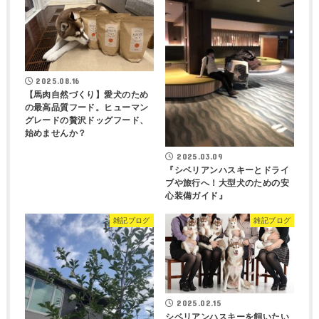
2025.08.16
【馬肉自然づくり】愛犬のため
の最高品質フード。ヒューマン
グレードの贅沢ドッグフード、
始めませんか？
2025.03.09
『シベリアンハスキーとドライ
ブや旅行へ！大型犬のための安
心装備ガイド』
雑記ブログ
雑記ブログ
2025.02.15
シベリアンハスキーを飼いたい