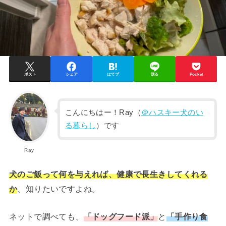
ポスト
シェア
はてブ
送る
Pocket
こんにちはー！Ray（
＠ハスキー犬のい
る暮らし
）です
Ray
犬のご飯って何を与えれば、健康で長生きしてくれる
か
、知りたいですよね。
ネットで調べても、
「ドッグフード派」
と
「手作り食